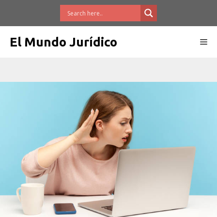
Saltar
al
contenido
El Mundo Jurídico
Me