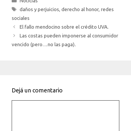
Noticias
Etiquetas
daños y perjuicios
,
derecho al honor
,
redes
sociales
El fallo mendocino sobre el crédito UVA.
Las costas pueden imponerse al consumidor
vencido (pero…no las paga).
Dejá un comentario
Comentario