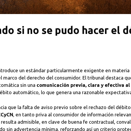
ado si no se pudo hacer el d
 introduce un estándar particularmente exigente en materia
 el marco del derecho del consumidor. El tribunal destaca qu
tomática sin una
comunicación previa, clara y efectiva a
ito automático, lo que genera una razonable expectativa 
cia que la falta de aviso previo sobre el rechazo del débit
 CCyCN
, en tanto priva al consumidor de información releva
 resulta admisible, en clave de buena fe contractual, conv
do sin advertencia mínima, reforzando así un criterio protec