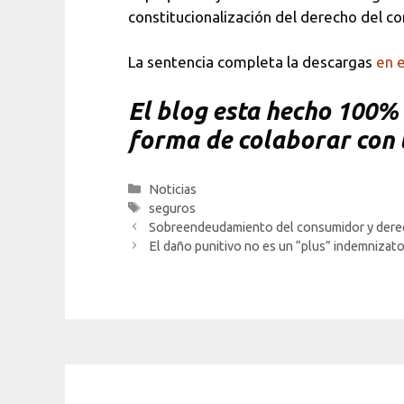
constitucionalización del derecho del c
La sentencia completa la descargas
en e
El blog esta hecho 100% a
forma de colaborar con l
Categorías
Noticias
Etiquetas
seguros
Sobreendeudamiento del consumidor y derecho 
El daño punitivo no es un “plus” indemnizato