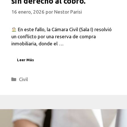
sin derecho al cobro.
16 enero, 2026
por
Nestor Parisi
En este fallo, la Cámara Civil (Sala I) resolvió
un conflicto por una reserva de compra
inmobiliaria, donde el …
Leer Más
Categorías
Civil