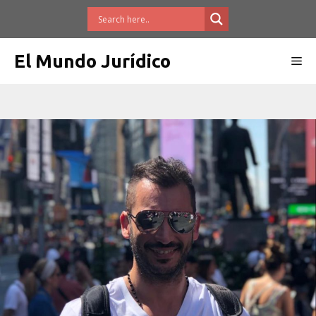
Saltar
al
contenido
El Mundo Jurídico
Me