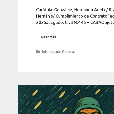
Carátula: González, Hernando Ariel c/ Ri
Hernán s/ Cumplimiento de ContratoFe
2025Juzgado: Civil N.º 45 – CABAObjet
Leer Más
Categorías
Información General