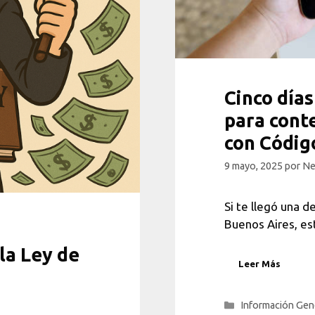
Cinco días
para cont
con Códig
9 mayo, 2025
por
Ne
Si te llegó una 
Buenos Aires, es
la Ley de
Leer Más
Categorías
Información Gen