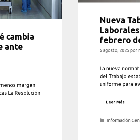
Nueva Tab
Laborales 
ué cambia
febrero d
e ante
6 agosto, 2025
por
La nueva normati
del Trabajo esta
uniforme para ev
y menos margen
cas La Resolución
Leer Más
Categorías
Información Gen