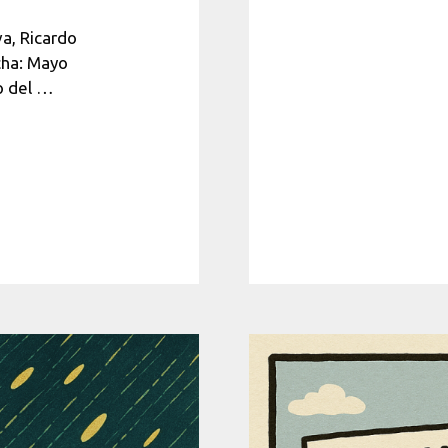
va, Ricardo
cha: Mayo
o del …