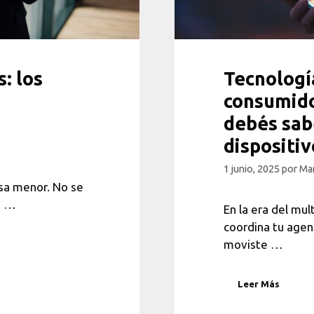
: los
Tecnologí
consumido
debés sab
dispositi
1 junio, 2025
por
Mar
osa menor. No se
n …
En la era del mul
coordina tu agen
moviste …
Leer Más