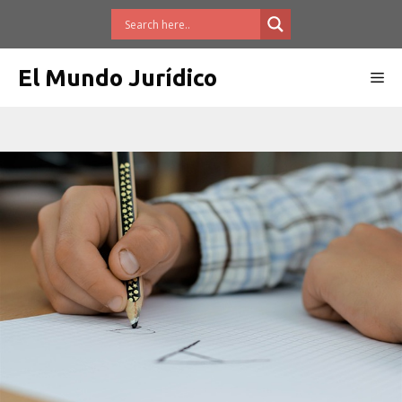
Saltar
al
contenido
El Mundo Jurídico
Me