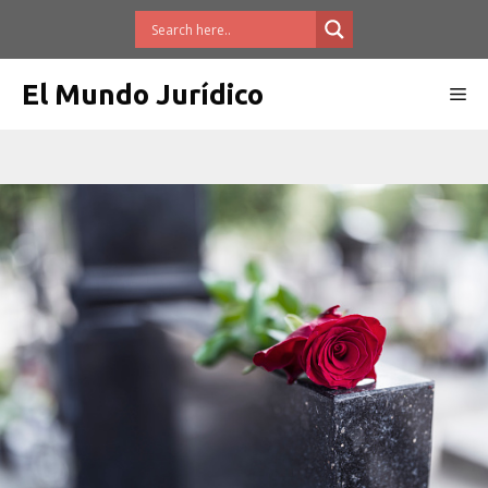
Saltar
al
contenido
El Mundo Jurídico
Me