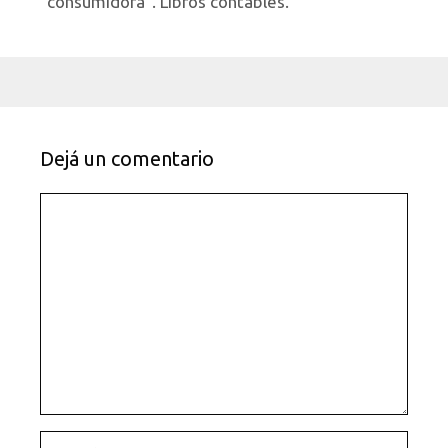
“consumidora”. Libros contables.
Dejá un comentario
Comentario
Nombre