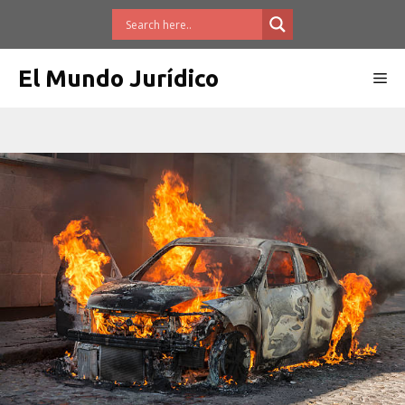
Saltar
al
contenido
El Mundo Jurídico
Me