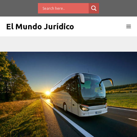
Saltar
al
contenido
El Mundo Jurídico
Me