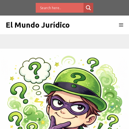
Saltar
al
contenido
El Mundo Jurídico
Me