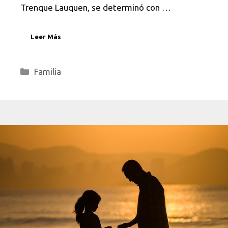
Trenque Lauquen, se determinó con …
Leer Más
Categorías
Familia