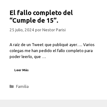
El fallo completo del
“Cumple de 15”.
25 julio, 2024
por
Nestor Parisi
A raíz de un Tweet que publiqué ayer…. Varios
colegas me han pedido el fallo completo para
poder leerlo, que …
Leer Más
Categorías
Familia