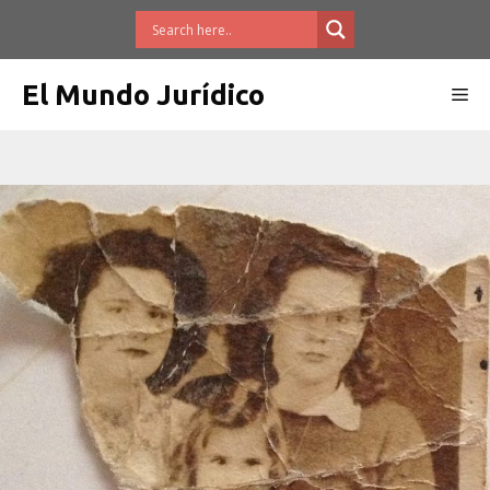
Saltar
al
contenido
El Mundo Jurídico
Me