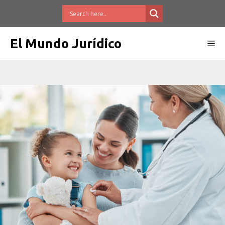
Saltar
al
contenido
El Mundo Jurídico
Me