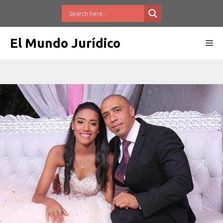
Saltar
al
contenido
El Mundo Jurídico
Me