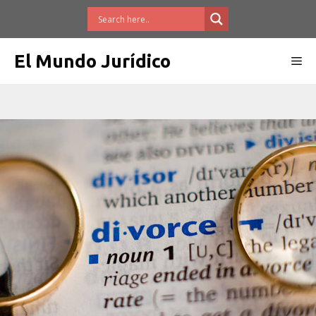
Saltar
al
contenido
El Mundo Jurídico
Me