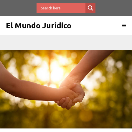
Saltar
al
contenido
El Mundo Jurídico
Me