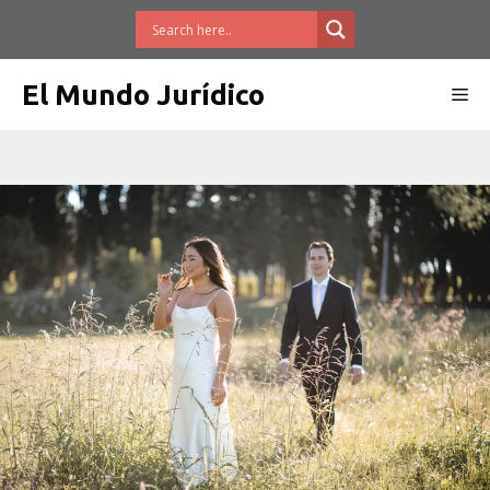
Saltar
al
contenido
El Mundo Jurídico
Me