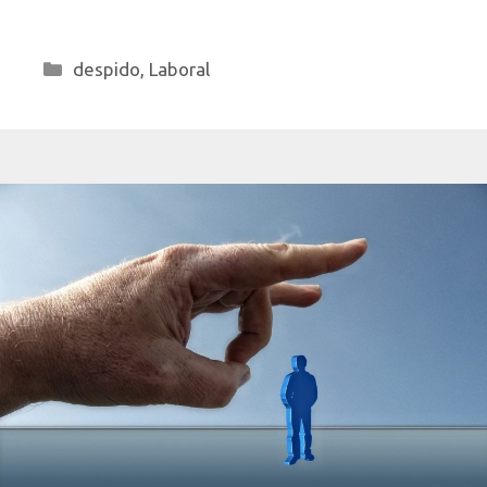
Categorías
despido
,
Laboral