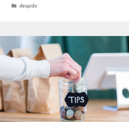
Categorías
despido