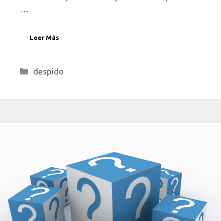
…
Leer Más
Categorías
despido