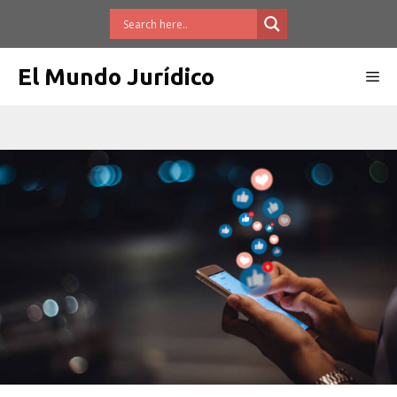
Saltar
al
contenido
El Mundo Jurídico
Me