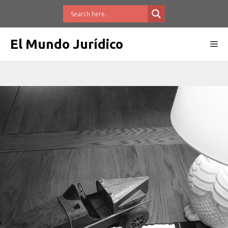
Saltar
al
contenido
El Mundo Jurídico
Me