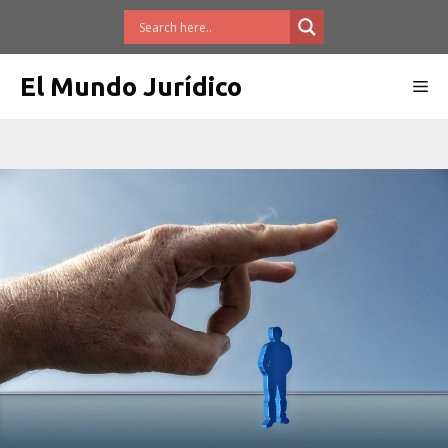
Saltar
al
contenido
El Mundo Jurídico
Me