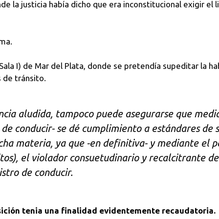
e la justicia había dicho que era inconstitucional exigir el 
ema.
Sala I) de Mar del Plata, donde se pretendía supeditar la hab
 de tránsito.
ncia aludida, tampoco puede asegurarse que median
 de conducir- se dé cumplimiento a estándares de se
cha materia, ya que -en definitiva- y mediante el p
itos), el violador consuetudinario y recalcitrante d
stro de conducir.
osición tenia una finalidad evidentemente recaudatoria.