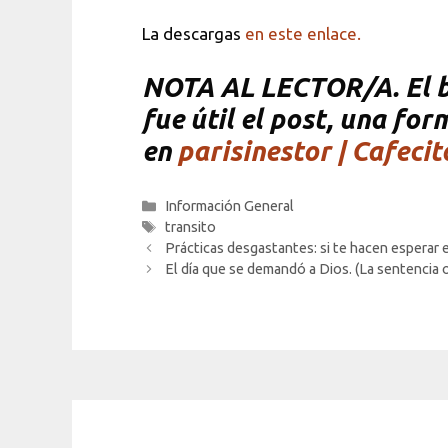
La descargas
en este enlace.
NOTA AL LECTOR/A. El bl
fue útil el post, una fo
en
parisinestor | Cafecit
Categorías
Información General
Etiquetas
transito
Prácticas desgastantes: si te hacen esperar e
El día que se demandó a Dios. (La sentencia or