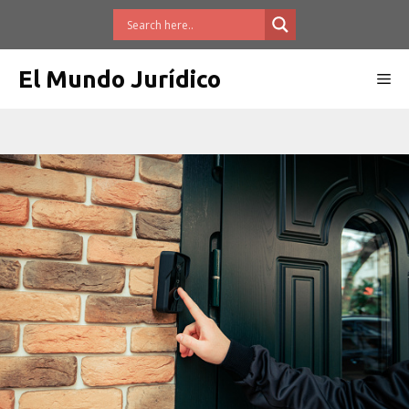
Saltar
al
contenido
El Mundo Jurídico
Me