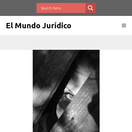
Saltar
al
contenido
El Mundo Jurídico
Me