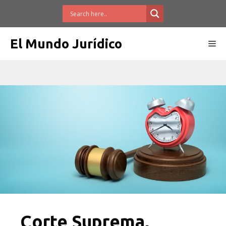
Saltar
al
contenido
El Mundo Jurídico
Me
Corte Suprema.