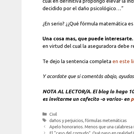
cual en definitiva propongo elevar la in
decidido por el daño psicológico…”
¿En serio? ¿¿Qué fórmula matemática es 
Una cosa mas, que puede interesarte.
en virtud del cual la aseguradora debe 
Te dejo la sentencia completa
en este l
Y acordate que si comentás abajo, ayudas 
NOTA
AL LECTOR/A. El blog lo hago 100
es invitarme un cafecito -o varios- en
p
Categorías
Civil
Etiquetas
daños y perjuicios
,
fórmulas metemáticas
Apelo honorarios. Menos que una calabresa (s
El “caso del cornudo”. Qué paso en realidad 