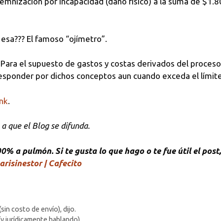
demnización por incapacidad (daño físico) a la suma de $1.80
esa??? El famoso “ojímetro”.
Para el supuesto de gastos y costas derivados del proceso, 
responder por dichos conceptos aun cuando exceda el límite
ink
.
a que el Blog se difunda.
% a pulmón. Si te gusta lo que hago o te fue útil el post
arisinestor | Cafecito
in costo de envío), dijo.
(y jurídicamente hablando).