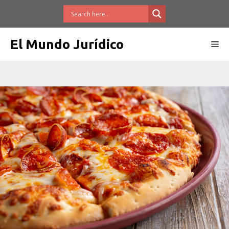
Saltar
al
contenido
El Mundo Jurídico
Me