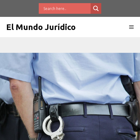
Saltar
al
contenido
El Mundo Jurídico
Me