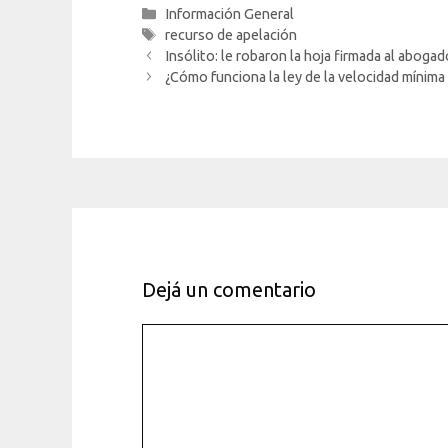
Categorías
Información General
Etiquetas
recurso de apelación
Insólito: le robaron la hoja firmada al aboga
¿Cómo funciona la ley de la velocidad mínima 
Dejá un comentario
Comentario