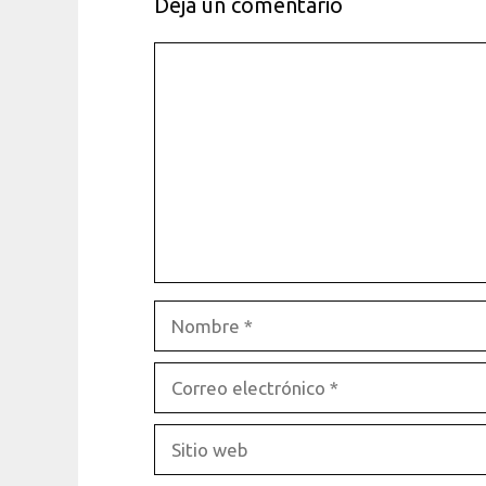
Dejá un comentario
Comentario
Nombre
Correo
electrónico
Sitio
web