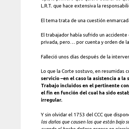
L.R.T. que hace extensiva la responsabili
El tema trata de una cuestión enmarcada 
El trabajador había sufrido un accidente
privada, pero… por cuenta y orden de l
Falleció unos días después de la interven
Lo que la Corte sostuvo, en resumidas c
servicio –en el caso la asistencia a l
Trabajo incluidos en el pertinente co
el fin en función del cual ha sido est
irregular.
Y sin olvidar el 1753 del CCC que dispo
los daños que causen los que están bajo 
cuando el hecho dañoso acaece en ejercic