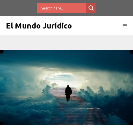
Saltar
al
contenido
El Mundo Jurídico
Me