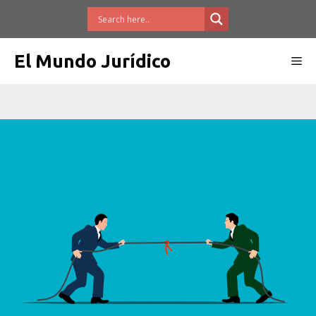
Saltar
al
contenido
El Mundo Jurídico
Me