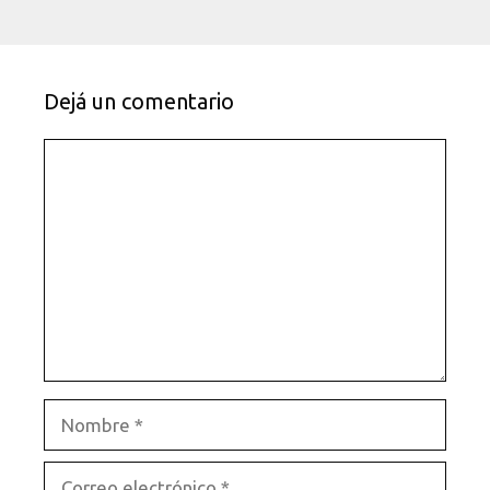
Dejá un comentario
Comentario
Nombre
Correo