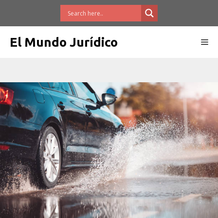
Saltar
al
contenido
El Mundo Jurídico
Me