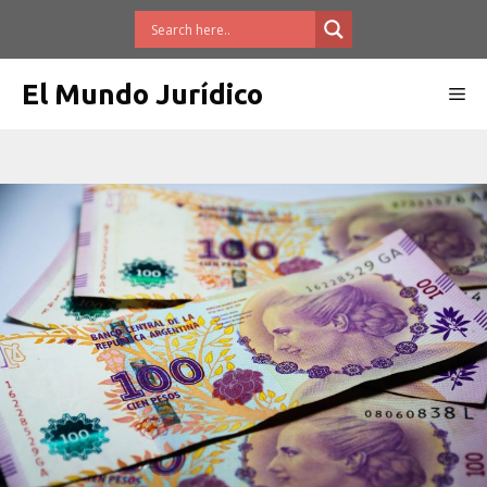
Saltar
al
contenido
El Mundo Jurídico
Me