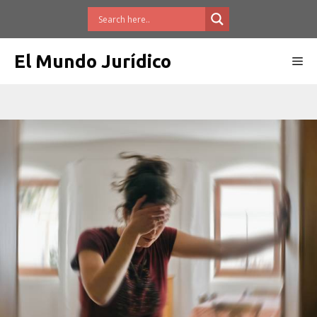
Saltar
al
contenido
El Mundo Jurídico
Me