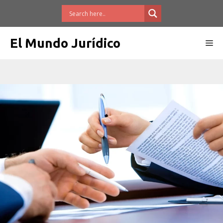
Saltar
al
contenido
El Mundo Jurídico
Me