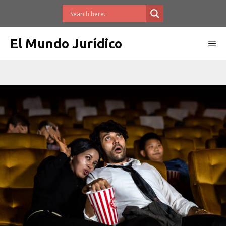
Saltar
al
contenido
El Mundo Jurídico
Me