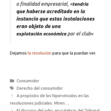
o finalidad empresarial, «
tendría
que haberse acreditado en la
instancia que estas instalaciones
eran objeto de una
por el club»
explotación
económica
Dejamos
la resolución
para que la puedan ver.
Categorías
Consumidor
Etiquetas
Derecho del consumidor
A propósito de los hipervínculos en las
resoluciones judiciales. Miren…
El discurso del odio, en palabras del Tribunal