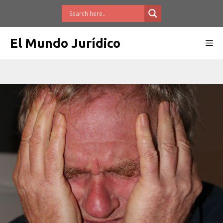
Saltar
al
contenido
El Mundo Jurídico
Me