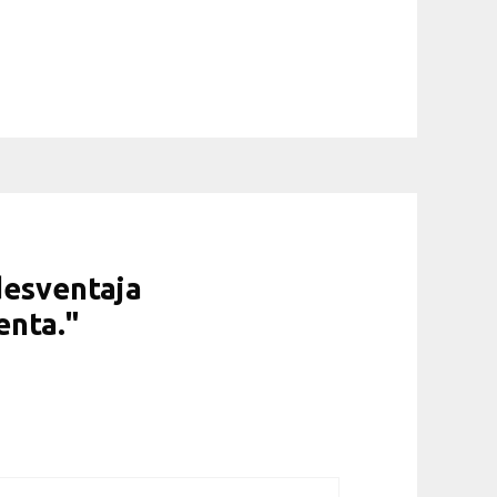
desventaja
enta."