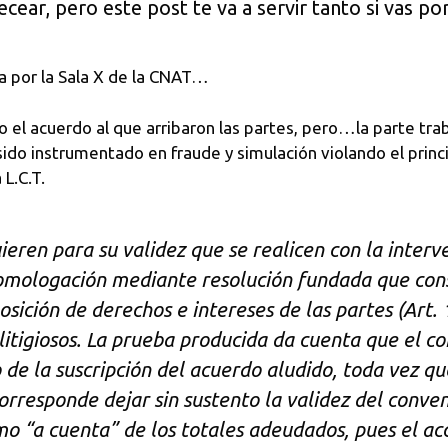
becear, pero este post te va a servir tanto si vas p
a por la Sala X de la CNAT…
o el acuerdo al que arribaron las partes, pero…la parte tra
 sido instrumentado en fraude y simulación violando el princ
 L.C.T.
ieren para su validez que se realicen con la interv
homologación mediante resolución fundada que con
ición de derechos e intereses de las partes (Art. 1
 litigiosos. La prueba producida da cuenta que el c
e la suscripción del acuerdo aludido, toda vez qu
responde dejar sin sustento la validez del conveni
mo “a cuenta” de los totales adeudados, pues el ac