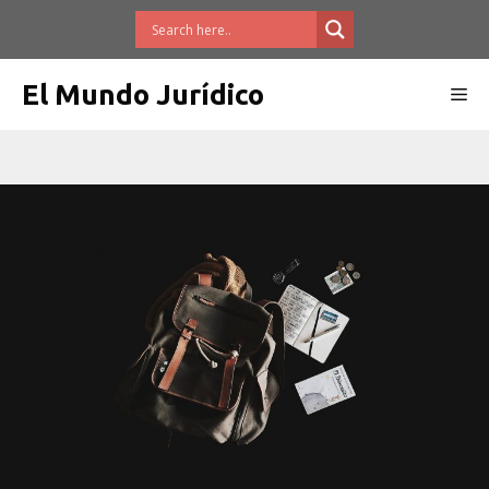
Saltar
al
contenido
El Mundo Jurídico
Me