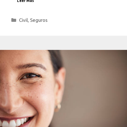
Leer Más
Categorías
Civil
,
Seguros