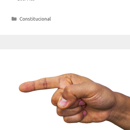
Categorías
Constitucional