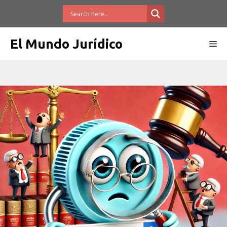
Saltar
al
contenido
El Mundo Jurídico
Me