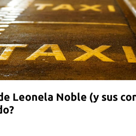
 de Leonela Noble (y sus co
do?