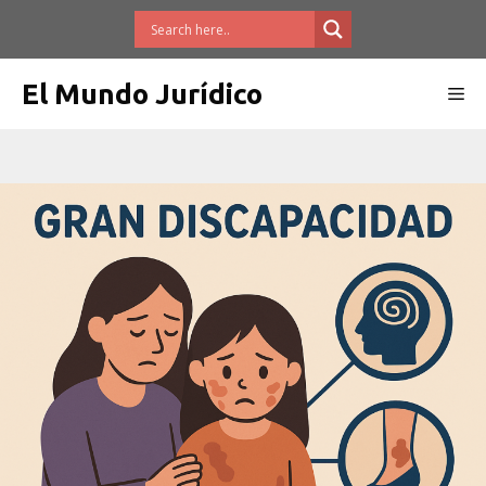
Saltar
al
contenido
El Mundo Jurídico
Me