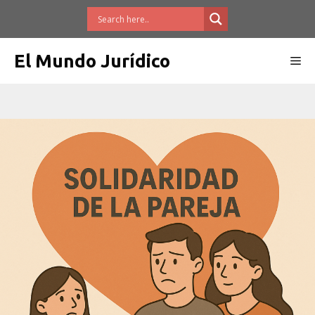
Saltar
al
contenido
El Mundo Jurídico
Me