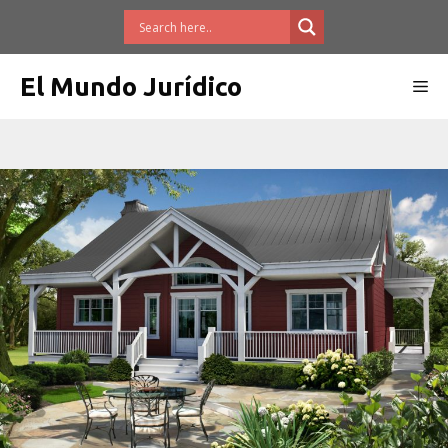
Saltar
al
contenido
El Mundo Jurídico
Me