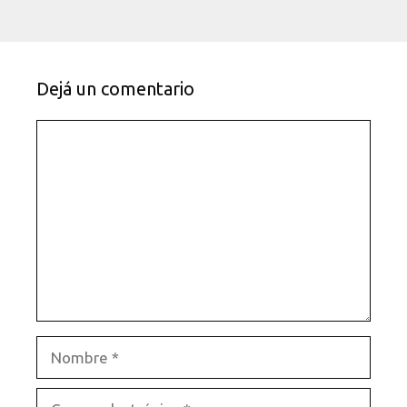
Dejá un comentario
Comentario
Nombre
Correo