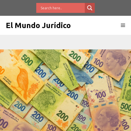
Saltar
al
contenido
El Mundo Jurídico
Me