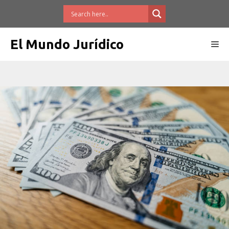
Saltar
al
contenido
El Mundo Jurídico
Me