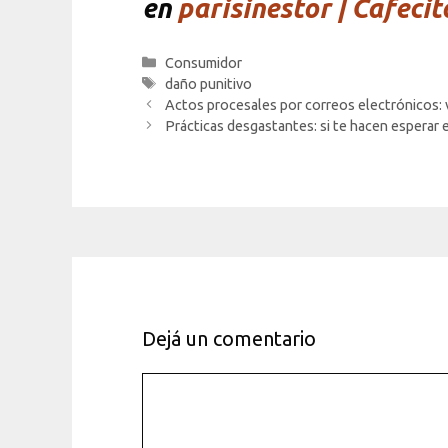
en
parisinestor | Cafecit
Categorías
Consumidor
Etiquetas
daño punitivo
Actos procesales por correos electrónicos: v
Prácticas desgastantes: si te hacen esperar e
Dejá un comentario
Comentario